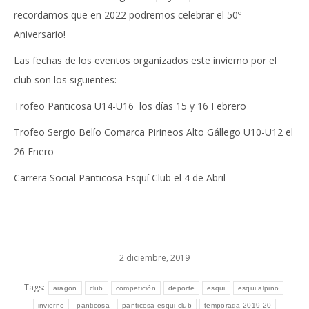
recordamos que en 2022 podremos celebrar el 50º
Aniversario!
Las fechas de los eventos organizados este invierno por el
club son los siguientes:
Trofeo Panticosa U14-U16 los días 15 y 16 Febrero
Trofeo Sergio Belío Comarca Pirineos Alto Gállego U10-U12 el
26 Enero
Carrera Social Panticosa Esquí Club el 4 de Abril
2 diciembre, 2019
Tags:
aragon
club
competición
deporte
esqui
esqui alpino
invierno
panticosa
panticosa esqui club
temporada 2019 20