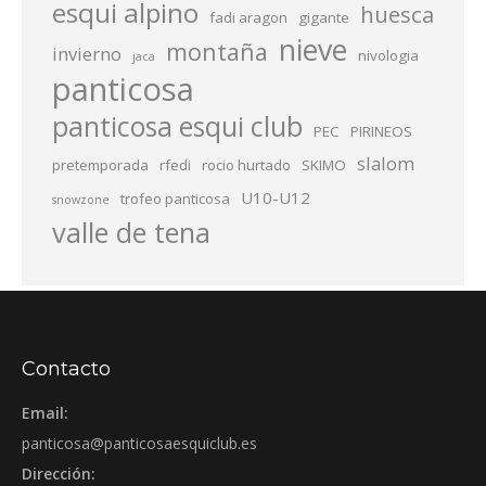
esqui alpino
huesca
fadi aragon
gigante
nieve
montaña
invierno
nivologia
jaca
panticosa
panticosa esqui club
PEC
PIRINEOS
slalom
pretemporada
rfedi
rocio hurtado
SKIMO
U10-U12
trofeo panticosa
snowzone
valle de tena
Contacto
Email:
panticosa@panticosaesquiclub.es
Dirección: