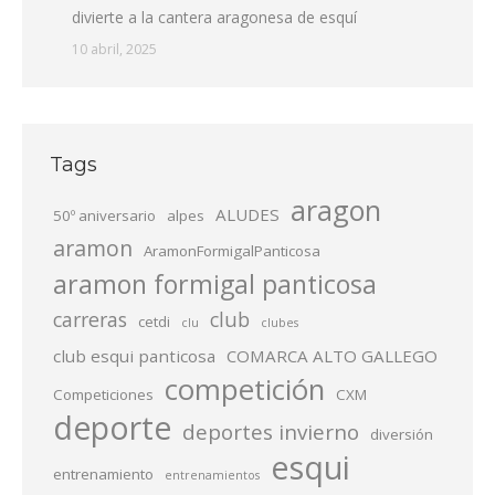
divierte a la cantera aragonesa de esquí
10 abril, 2025
Tags
aragon
ALUDES
50º aniversario
alpes
aramon
AramonFormigalPanticosa
aramon formigal panticosa
carreras
club
cetdi
clu
clubes
club esqui panticosa
COMARCA ALTO GALLEGO
competición
Competiciones
CXM
deporte
deportes invierno
diversión
esqui
entrenamiento
entrenamientos