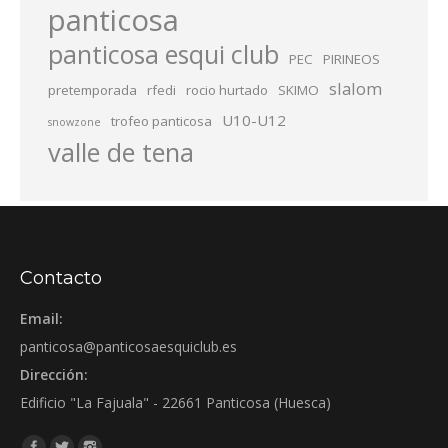
panticosa
panticosa esqui club
PEC
PIRINEOS
slalom
pretemporada
rfedi
rocio hurtado
SKIMO
U10-U12
trofeo panticosa
snowzone
valle de tena
Contacto
Email:
panticosa@panticosaesquiclub.es
Dirección:
Edificio "La Fajuala" - 22661 Panticosa (Huesca)
Encuéntranos en: