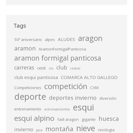
Tags
aragon
ALUDES
50º aniversario
alpes
aramon
AramonFormigalPanticosa
aramon formigal panticosa
carreras
club
cetdi
clu
clubes
club esqui panticosa
COMARCA ALTO GALLEGO
competición
Competiciones
CXM
deporte
deportes invierno
diversión
esqui
entrenamiento
entrenamientos
esqui alpino
huesca
fadi aragon
gigante
nieve
montaña
invierno
nivologia
jaca