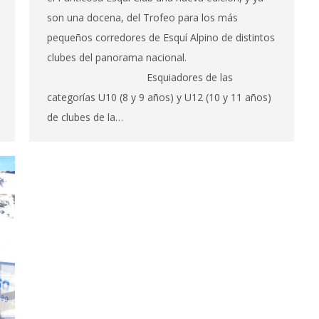
son una docena, del Trofeo para los más
pequeños corredores de Esquí Alpino de distintos
clubes del panorama nacional.
Esquiadores de las
categorías U10 (8 y 9 años) y U12 (10 y 11 años)
de clubes de la…