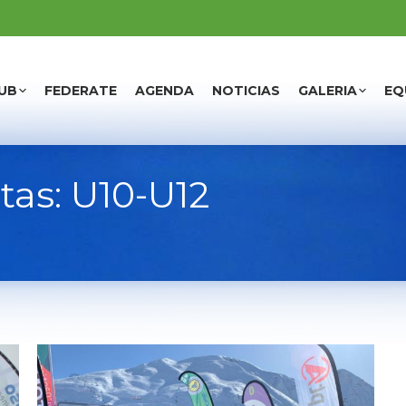
LUB
FEDERATE
AGENDA
NOTICIAS
GALERIA
EQ
tas:
U10-U12