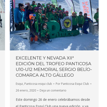
EXCELENTE Y NEVADA XIIª
EDICIÓN DEL TROFEO PANTICOSA
U10-U12 MEMORIAL SERGIO BELÍO-
COMARCA ALTO GÁLLEGO
Esqui
,
Panticosa esqui club
Por
Panticosa Esqui Club
26 enero, 2020
Deja un comentario
Este domingo 26 de enero celebrábamos desde
el Panticosa Esquí Club una nueva edición, y ya