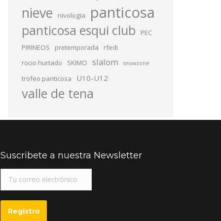
panticosa
nieve
nivologia
panticosa esqui club
PEC
PIRINEOS
pretemporada
rfedi
slalom
rocio hurtado
SKIMO
snowzone
U10-U12
trofeo panticosa
valle de tena
Suscribete a nuestra Newsletter