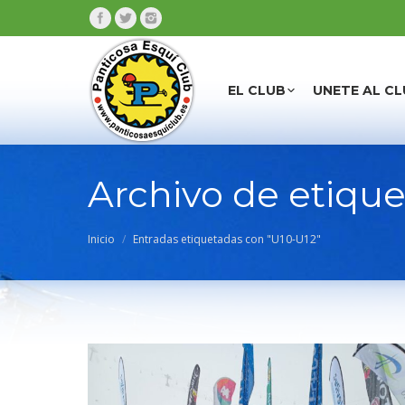
EL CLUB
UNETE AL C
Archivo de etique
Estás aquí:
Inicio
Entradas etiquetadas con "U10-U12"