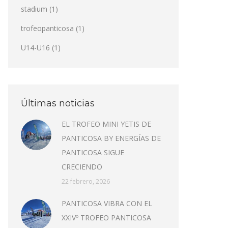
stadium
(1)
trofeopanticosa
(1)
U14-U16
(1)
Últimas noticias
EL TROFEO MINI YETIS DE
PANTICOSA BY ENERGÍAS DE
PANTICOSA SIGUE
CRECIENDO
22 febrero, 2026
PANTICOSA VIBRA CON EL
XXIVº TROFEO PANTICOSA