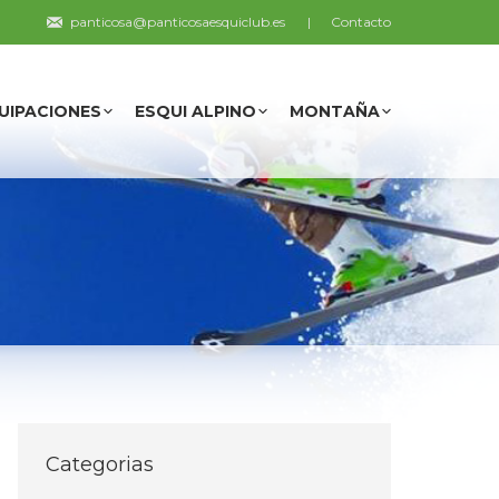
panticosa@panticosaesquiclub.es
|
Contacto
UIPACIONES
ESQUI ALPINO
MONTAÑA
Categorias