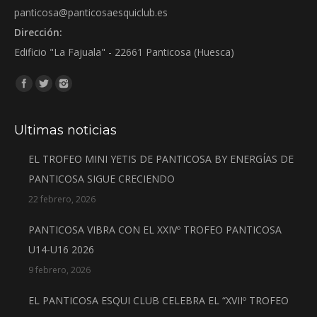
panticosa@panticosaesquiclub.es
Dirección:
Edificio "La Fajuala" - 22661 Panticosa (Huesca)
Encuéntranos en:
Ultimas noticias
EL TROFEO MINI YETIS DE PANTICOSA BY ENERGÍAS DE
PANTICOSA SIGUE CRECIENDO
22 febrero, 2026
PANTICOSA VIBRA CON EL XXIVº TROFEO PANTICOSA
U14-U16 2026
9 febrero, 2026
EL PANTICOSA ESQUI CLUB CELEBRA EL “XVIIº TROFEO